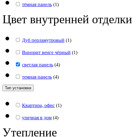
тёмная панель
(
1
)
Цвет внутренней отделки
Дуб перламутровый
(
1
)
Винорит венге чёрный
(
1
)
светлая панель
(
4
)
темная панель
(
4
)
Тип установки
Квартира, офис
(
1
)
уличная в дом
(
4
)
Утепление