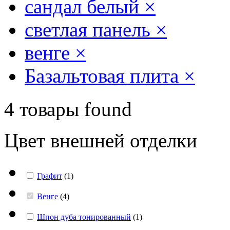
сандал белый
×
светлая панель
×
венге
×
Базальтовая плита
×
4
товары found
Цвет внешней отделки
Графит
(
1
)
Венге
(
4
)
Шпон дуба тонированный
(
1
)