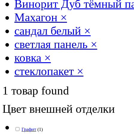
Винорит Дуб тёмный па
Махагон
×
сандал белый
×
светлая панель
×
ковка
×
стеклопакет
×
1
товар found
Цвет внешней отделки
Графит
(
1
)